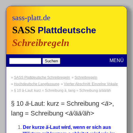
sass-platt.de
SASS
Plattdeutsche
Schreibregeln
MENÜ
SASS Plattdeutsche Schreibregeln
Schreibregeln
Hochdeutsche Langfassung
Vierter Abschnitt: Einzelne Vokale
§ 10 ä-Laut: kurz = Schreibung ä, lang = Schreibung ä/ää/äh
§ 10
ä
-Laut: kurz = Schreibung
<ä>
,
lang = Schreibung
<ä/ää/äh>
Der kurze
ä-
Laut wird, wenn er sich aus