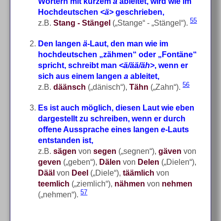
Wörtern mit kurzem
a
ableitet, wird wie im
Hochdeutschen
<ä>
geschrieben,
55
z.B.
Stang - Stängel
(„Stange“ - „Stängel“).
Den langen
ä
-Laut, den man wie im
hochdeutschen „zähmen“ oder „Fontäne“
spricht, schreibt man
<ä/ää/äh>
, wenn er
sich aus einem langen
a
ableitet,
56
z.B.
däänsch
(„dänisch“),
Tähn
(„Zahn“).
Es ist auch möglich, diesen Laut wie eben
dargestellt zu schreiben, wenn er durch
offene Aussprache eines langen
e
-Lauts
entstanden ist,
z.B.
sägen
von
segen
(„segnen“),
gäven
von
geven
(„geben“),
Dälen
von
Delen
(„Dielen“),
Dääl
von
Deel
(„Diele“),
täämlich
von
teemlich
(„ziemlich“),
nähmen
von
nehmen
57
(„nehmen“).