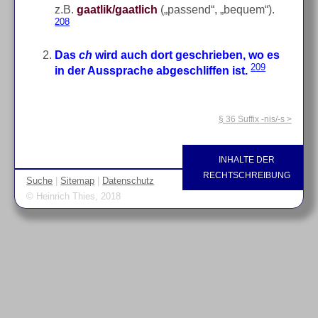
z.B.
gaatlik/gaatlich
(„passend“, „bequem“).
208
Das
ch
wird auch dort geschrieben, wo es
209
in der Aussprache abgeschliffen ist.
§ 36 Suffix -nis/-s >
INHALTE DER
RECHTSCHREIBUNG
Suche
|
Sitemap
|
Datenschutz
© Heinrich Thies, 2018