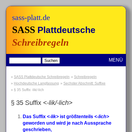
sass-platt.de
SASS
Plattdeutsche
Schreibregeln
MENÜ
SASS Plattdeutsche Schreibregeln
Schreibregeln
Hochdeutsche Langfassung
Sechster Abschnitt: Suffixe
§ 35 Suffix -lik/-lich
§ 35 Suffix
<-lik/-lich>
Das Suffix
<-lik>
ist größtenteils
<-lich>
geworden und wird je nach Aussprache
geschrieben,