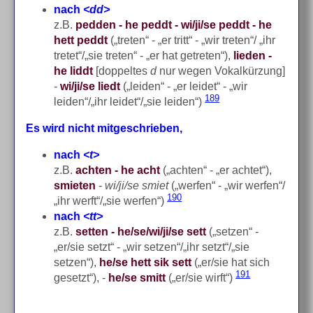
nach
<dd>
z.B.
pedden - he peddt - wi/ji/se peddt - he
hett peddt
(„treten“ - „er tritt“ - „wir treten“/ „ihr
tretet“/„sie treten“ - „er hat getreten“),
lieden -
he liddt
[doppeltes
d
nur wegen Vokalkürzung]
-
wi/ji/se liedt
(„leiden“ - „er leidet“ - „wir
189
leiden“/„ihr leidet“/„sie leiden“)
Es wird nicht mitgeschrieben,
nach
<t>
z.B.
achten - he acht
(„achten“ - „er achtet“),
smieten
-
wi/ji/se smiet
(„werfen“ - „wir werfen“/
190
„ihr werft“/„sie werfen“)
nach
<tt>
z.B.
setten - he/se/wi/ji/se sett
(„setzen“ -
„er/sie setzt“ - „wir setzen“/„ihr setzt“/„sie
setzen“),
he/se hett sik sett
(„er/sie hat sich
191
gesetzt“), -
he/se smitt
(„er/sie wirft“)