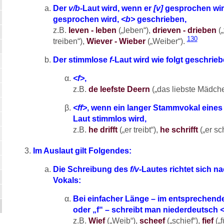
Der
v/b-
Laut wird, wenn er
[v]
gesprochen wi
gesprochen wird,
<b>
geschrieben,
z.B.
leven - leben
(„leben“),
drieven - drieben
(„
130
treiben“),
Wiever - Wieber
(„Weiber“).
Der stimmlose
f
-Laut wird wie folgt geschrieb
<f>
,
z.B.
de leefste Deern
(„das liebste Mädch
<ff>
, wenn ein langer Stammvokal eines
Laut stimmlos wird,
z.B.
he drifft
(„er treibt“),
he schrifft
(„er sc
Im Auslaut gilt Folgendes:
Die Schreibung des
f/v-
Lautes richtet sich 
Vokals:
Bei einfacher Länge – im entsprechend
oder „f“ – schreibt man niederdeutsch
<
z.B.
Wief
(„Weib“),
scheef
(„schief“),
fief
(„f