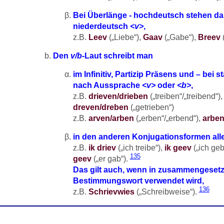
Bei Überlänge - hochdeutsch stehen da
niederdeutsch
<v>
,
z.B.
Leev
(„Liebe“),
Gaav
(„Gabe“),
Breev
(
Den
v/b
-Laut schreibt man
im Infinitiv, Partizip Präsens und – bei s
nach Aussprache
<v>
oder
<b>
,
z.B.
drieven/drieben
(„treiben“/„treibend“)
dreven/dreben
(„getrieben“)
z.B.
arven/arben
(„erben“/„erbend“),
arben
in den anderen Konjugationsformen all
z.B.
ik driev
(„ich treibe“),
ik geev
(„ich geb
135
geev
(„er gab“).
Das gilt auch, wenn in zusammengesetz
Bestimmungswort verwendet wird,
136
z.B.
Schrievwies
(„Schreibweise“).