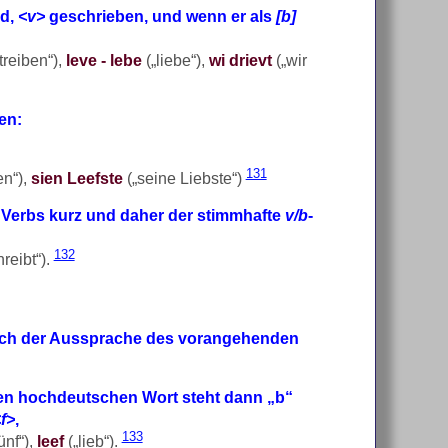
rd,
<v>
geschrieben, und wenn er als
[b]
treiben“),
leve - lebe
(„liebe“),
wi drievt
(„wir
en:
131
en“),
sien Leefste
(„seine Liebste“)
 Verbs kurz und daher der stimmhafte
v/b
-
132
hreibt“).
nach der Aussprache des vorangehenden
en hochdeutschen Wort steht dann „b“
f>
,
133
ünf“),
leef
(„lieb“).