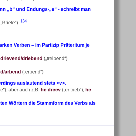
nn „b“ und Endungs-„e“ - schreibt man
134
„Briefe“).
tarken Verben – im Partizip Präteritum je
,
drievend/driebend
(„treibend“),
d/arbend
(„erbend“)
erdings auslautend stets
<v>
,
e“), aber auch z.B.
he dreev
(„er trieb“),
he
ten Wörtern die Stammform des Verbs als