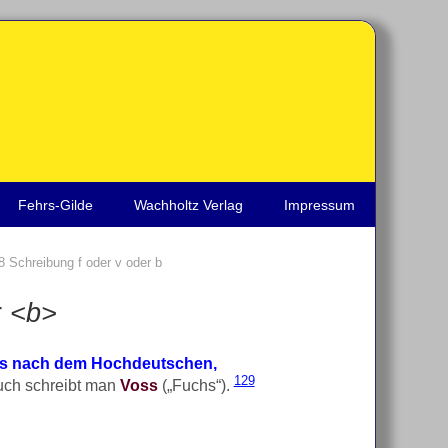
Fehrs-Gilde
Wachholtz Verlag
Impressum
8 Schreibung f oder v oder b
r
<b>
s nach dem Hochdeutschen,
129
auch schreibt man
Voss
(„Fuchs“).