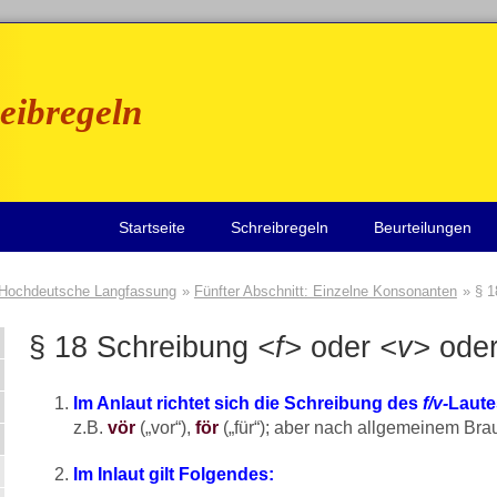
eibregeln
Startseite
Schreibregeln
Beurteilungen
Hochdeutsche Langfassung
Fünfter Abschnitt: Einzelne Konsonanten
§ 1
§ 18 Schreibung
<f>
oder
<v>
ode
Im Anlaut richtet sich die Schreibung des
f/v-
Laute
z.B.
vör
(„vor“),
för
(„für“); aber nach allgemeinem Br
Im Inlaut gilt Folgendes: